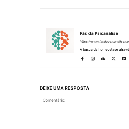
Fãs da Psicanálise
https://www.fasdapsicanalise.c
A busca da homeostase através
DEIXE UMA RESPOSTA