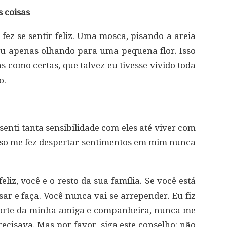
s coisas
a fez se sentir feliz. Uma mosca, pisando a areia
u apenas olhando para uma pequena flor. Isso
as como certas, que talvez eu tivesse vivido toda
o.
enti tanta sensibilidade com eles até viver com
sso me fez despertar sentimentos em mim nunca
!
liz, você e o resto da sua família. Se você está
r e faça. Você nunca vai se arrepender. Eu fiz
 morte da minha amiga e companheira, nunca me
ecisava. Mas por favor, siga este conselho: não