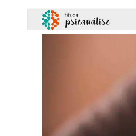
Fãs
da
Psicanálise