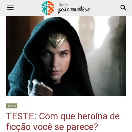
Testes
TESTE: Com que heroína de
ficção você se parece?