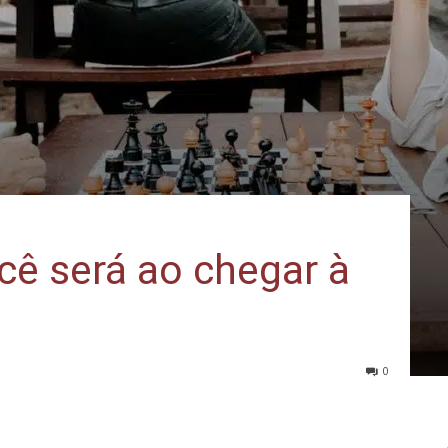
ê será ao chegar à
0