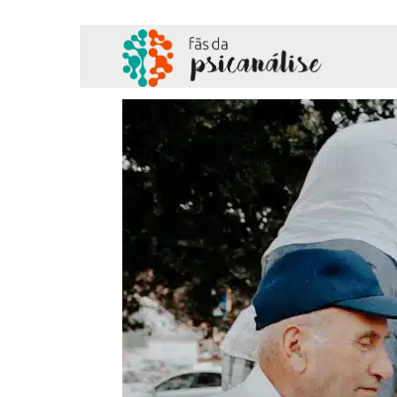
Fãs
da
Psicanálise