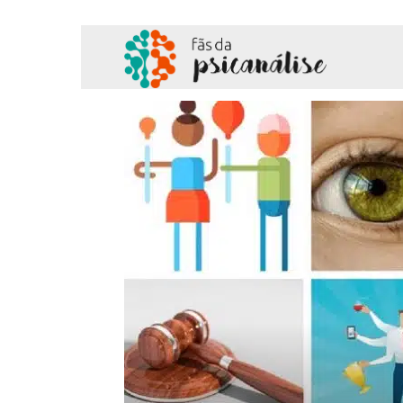
Fãs
da
Psicanálise