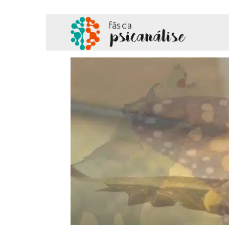
Fãs
da
Psicanálise