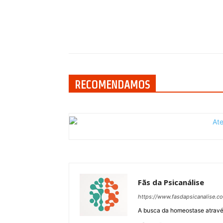
Compartilhar
RECOMENDAMOS
Fãs da Psicanálise
https://www.fasdapsicanalise.c
A busca da homeostase através