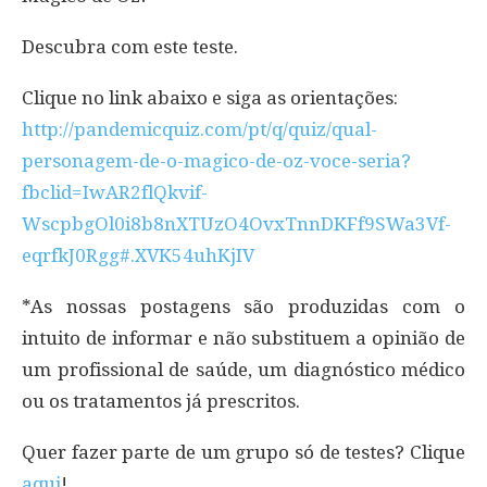
Descubra com este teste.
Clique no link abaixo e siga as orientações:
http://pandemicquiz.com/pt/q/quiz/qual-
personagem-de-o-magico-de-oz-voce-seria?
fbclid=IwAR2flQkvif-
WscpbgOl0i8b8nXTUzO4OvxTnnDKFf9SWa3Vf-
eqrfkJ0Rgg#.XVK54uhKjIV
*As nossas postagens são produzidas com o
intuito de informar e não substituem a opinião de
um profissional de saúde, um diagnóstico médico
ou os tratamentos já prescritos.
Quer fazer parte de um grupo só de testes? Clique
aqui
!