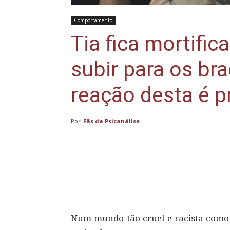
Comportamento
Tia fica mortific
subir para os br
reação desta é p
Por
Fãs da Psicanálise
-
Compartilhar
Num mundo tão cruel e racista como é