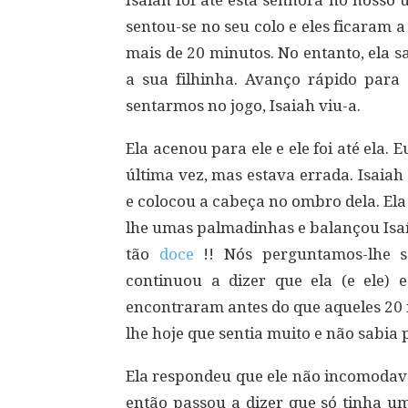
Isaiah foi até esta senhora no nosso
sentou-se no seu colo e eles ficaram
mais de 20 minutos. No entanto, ela s
a sua filhinha. Avanço rápido para
sentarmos no jogo, Isaiah viu-a.
Ela acenou para ele e ele foi até ela.
última vez, mas estava errada. Isaiah 
e colocou a cabeça no ombro dela. Ela
lhe umas palmadinhas e balançou Isaía
tão
doce
!! Nós perguntamos-lhe s
continuou a dizer que ela (e ele) 
encontraram antes do que aqueles 20 
lhe hoje que sentia muito e não sabia
Ela respondeu que ele não incomodava
então passou a dizer que só tinha u