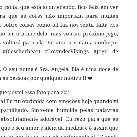
o racial que está acontecendo, fico feliz em ver
stra que as cores não importam para muitas
sobre coisas como tal faz-nos sentir falta dos
não ter o nome dela, mas vou no próximo jogo,
s voltará para ela. Eu amo-a e não a conheço!
 #Blessherheart #LowndesVikings #Jogo de
. O seu nome é Sra. Angela. Ela é uma doce de
 as pessoas por qualquer motivo !! ❤️
que postei essa foto para ela:
nra! Eu fui oprimida com emoções hoje quando vi
partilhado. Sinto-me humilde pelas palavras
é absolutamente adorável! Eu rezo para que as
i que o seu amor é além da medida e é assim que
u não sou digna, mas ele certamente é! ”-Angela