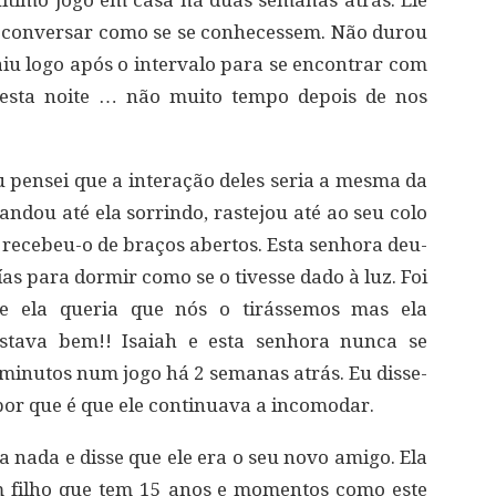
 último jogo em casa há duas semanas atrás. Ele
 a conversar como se se conhecessem. Não durou
aiu logo após o intervalo para se encontrar com
 esta noite … não muito tempo depois de nos
 Eu pensei que a interação deles seria a mesma da
andou até ela sorrindo, rastejou até ao seu colo
 recebeu-o de braços abertos. Esta senhora deu-
s para dormir como se o tivesse dado à luz. Foi
e ela queria que nós o tirássemos mas ela
estava bem!! Isaiah e esta senhora nunca se
minutos num jogo há 2 semanas atrás. Eu disse-
 por que é que ele continuava a incomodar.
 nada e disse que ele era o seu novo amigo. Ela
m filho que tem 15 anos e momentos como este