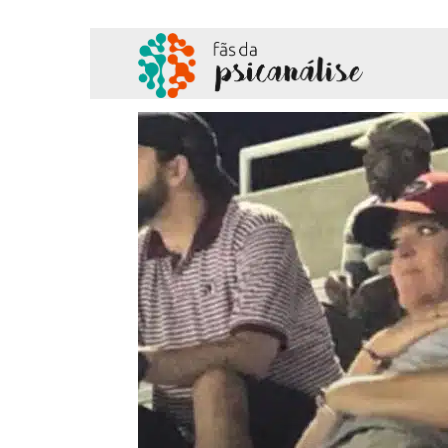
Fãs
da
Psicanálise