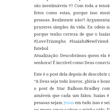
são inestimáveis ​!!! Com toda a tensã
fotos como estas, porque isso mo
pessoas. Realmente não!! Argumentar 
prazeres simples da vida. Eu odeio 
porque tenho certeza de que o Isaía
#LoveTriumphs #IsaiahsNewFriend
futebol
Atualização: Descobrimos quem ela é
senhora! É incrível como Deus conecta
Este é o post dela depois de descobrir 
“A Deus seja todo louvor, glória e ho
o post de Star Balloon-Bradley com
amáveis ​​que cada um falou. Isaías 
pessoas sejam
Jesus
em tudo isso e se
eu quero amar e viver a minha vida. E