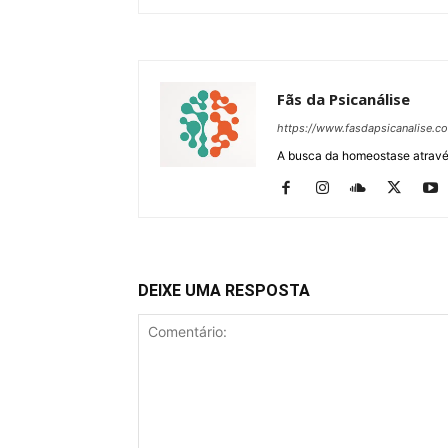
Fãs da Psicanálise
https://www.fasdapsicanalise.c
A busca da homeostase através
DEIXE UMA RESPOSTA