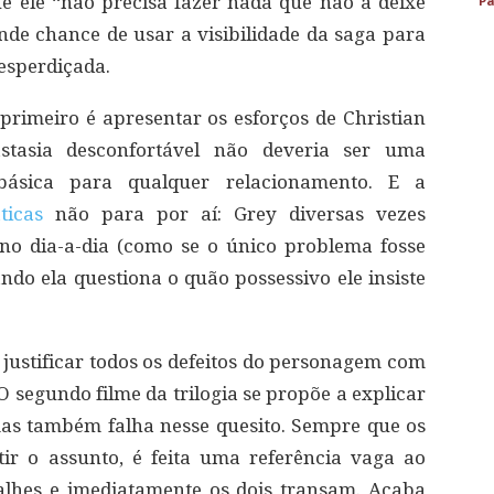
e ele “não precisa fazer nada que não a deixe
Pa
de chance de usar a visibilidade da saga para
esperdiçada.
 primeiro é apresentar os esforços de Christian
tasia desconfortável não deveria ser uma
ásica para qualquer relacionamento. E a
áticas
não para por aí: Grey diversas vezes
no dia-a-dia (como se o único problema fosse
ndo ela questiona o quão possessivo ele insiste
 justificar todos os defeitos do personagem com
O segundo filme da trilogia se propõe a explicar
mas também falha nesse quesito. Sempre que os
ir o assunto, é feita uma referência vaga ao
alhes e imediatamente os dois transam. Acaba