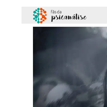
Fãs
da
Psicanálise