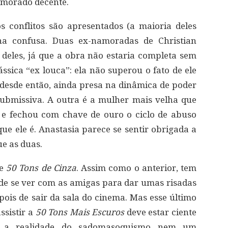
namorado decente.
s conflitos são apresentados (a maioria deles
rna confusa. Duas ex-namoradas de Christian
eles, já que a obra não estaria completa sem
ássica “ex louca”: ela não superou o fato de ele
 desde então, ainda presa na dinâmica de poder
submissiva. A outra é a mulher mais velha que
e fechou com chave de ouro o ciclo de abuso
que ele é. Anastasia parece se sentir obrigada a
e as duas.
de
50 Tons de Cinza
. Assim como o anterior, tem
 de se ver com as amigas para dar umas risadas
pois de sair da sala do cinema. Mas esse último
ssistir a
50 Tons Mais Escuros
deve estar ciente
m a realidade do sadomasoquismo nem um