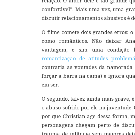
relação. O amor dele é tão grande qu
confortável”. Mais uma vez, uma gran
discutir relacionamentos abusivos é d
O filme comete dois grandes erros: o
como românticos. Não deixar Anas
vantagem, e sim uma condição b
romantização de atitudes problem
contraria as vontades da namorada 
forçar a barra na cama) e ignora qua
em ser.
O segundo, talvez ainda mais grave, é
o abuso sofrido por ele na juventude. 
por que Christian age dessa forma, 
personagens chegam perto de discut
trauma de infância sem maiores det