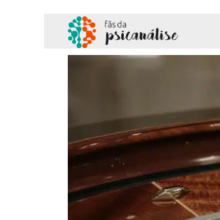
Fãs
da
Psicanálise