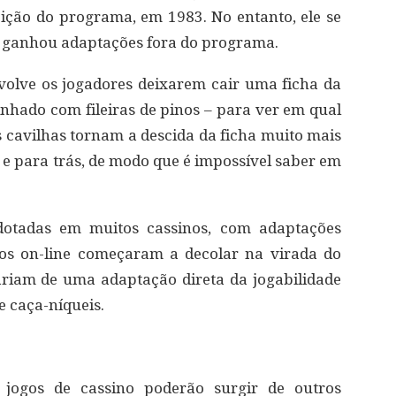
ição do programa, em 1983. No entanto, ele se
go ganhou adaptações fora do programa.
nvolve os jogadores deixarem cair uma ficha da
linhado com fileiras de pinos – para ver em qual
 As cavilhas tornam a descida da ficha muito mais
e e para trás, de modo que é impossível saber em
adotadas em muitos cassinos, com adaptações
gos on-line começaram a decolar na virada do
variam de uma adaptação direta da jogabilidade
e caça-níqueis.
jogos de cassino poderão surgir de outros