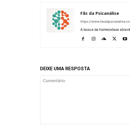
Fãs da Psicanálise
https://www.fasdapsicanalise.c
A busca da homeostase através
DEIXE UMA RESPOSTA