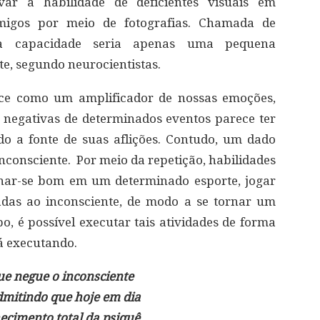
ar a habilidade de deficientes visuais em
nimigos por meio de fotografias. Chamada de
sa capacidade seria apenas uma pequena
e, segundo neurocientistas.
ece como um amplificador de nossas emoções,
s negativas de determinados eventos parece ter
do a fonte de suas aflições. Contudo, um dado
inconsciente. Por meio da repetição, habilidades
nar-se bom em um determinado esporte, jogar
adas ao inconsciente, de modo a se tornar um
o, é possível executar tais atividades de forma
á executando.
e negue o inconsciente
admitindo que hoje em dia
cimento total da psiquê.