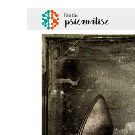
Fãs
da
Psicanálise