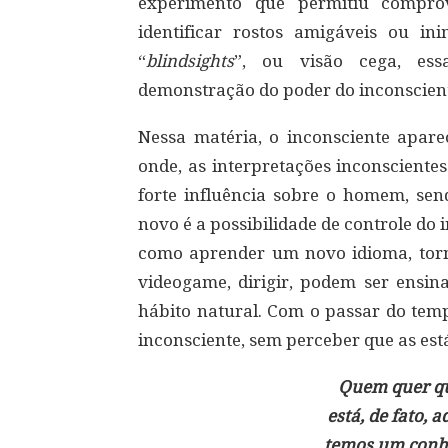
experimento que permitiu comprov
identificar rostos amigáveis ou i
“
blindsights
”, ou visão cega, es
demonstração do poder do inconscient
Nessa matéria, o inconsciente apar
onde, as interpretações inconsciente
forte influência sobre o homem, sen
novo é a possibilidade de controle do 
como aprender um novo idioma, tor
videogame, dirigir, podem ser ensin
hábito natural. Com o passar do temp
inconsciente, sem perceber que as est
Quem quer qu
está, de fato, 
temos um conhe