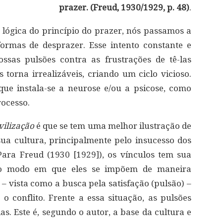
prazer. (Freud, 1930/1929, p. 48)
.
ógica do princípio do prazer, nós passamos a
formas de desprazer. Esse intento constante e
ssas pulsões contra as frustrações de tê-las
torna irrealizáveis, criando um ciclo vicioso.
ue instala-se a neurose e/ou a psicose, como
rocesso.
vilização
é que se tem uma melhor ilustração de
a cultura, principalmente pelo insucesso dos
. Para Freud (1930 [1929]), os vínculos tem sua
 no modo em que eles se impõem de maneira
l – vista como a busca pela satisfação (pulsão) –
 o conflito. Frente a essa situação, as pulsões
. Este é, segundo o autor, a base da cultura e