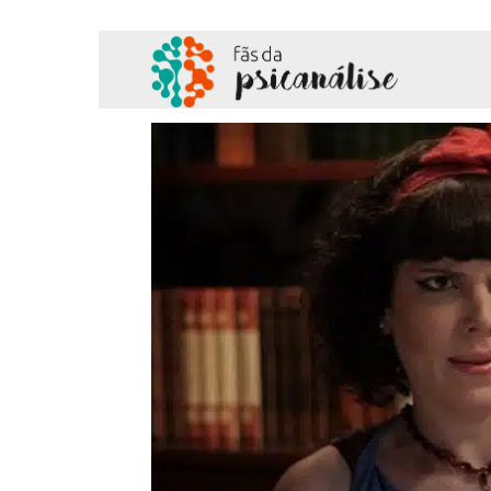
Fãs
da
Psicanálise