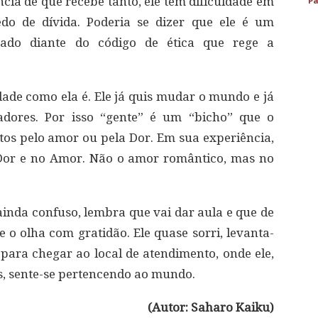
ência de que recebe tanto, ele tem dificuldade em
Pa
o de dívida. Poderia se dizer que ele é um
ado diante do código de ética que rege a
idade como ela é. Ele já quis mudar o mundo e já
adores. Por isso “gente” é um “bicho” que o
tos pelo amor ou pela Dor. Em sua experiência,
 Dor e no Amor. Não o amor romântico, mas no
nda confuso, lembra que vai dar aula e que de
 o olha com gratidão. Ele quase sorri, levanta-
 para chegar ao local de atendimento, onde ele,
, sente-se pertencendo ao mundo.
(Autor: Saharo Kaiku)