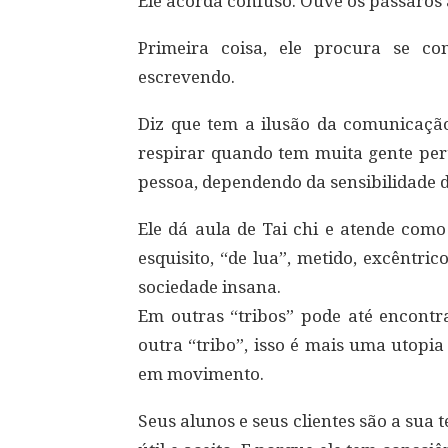
Ele acorda confuso. Ouve os pássaros
Primeira coisa, ele procura se com
escrevendo.
Diz que tem a ilusão da comunicaçã
respirar quando tem muita gente pert
pessoa, dependendo da sensibilidade d
Ele dá aula de Tai chi e atende co
esquisito, “de lua”, metido, excêntric
sociedade insana.
Em outras “tribos” pode até encontra
outra “tribo”, isso é mais uma utopi
em movimento.
Seus alunos e seus clientes são a sua t