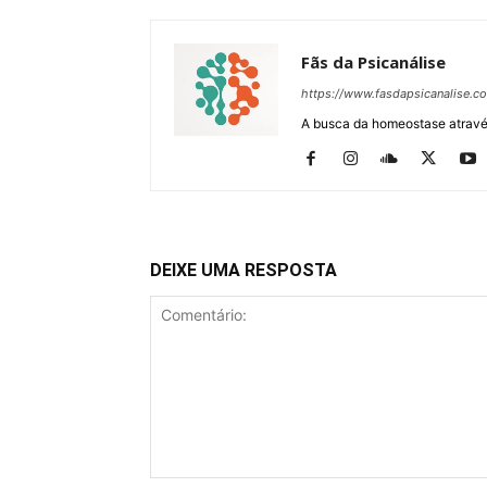
Fãs da Psicanálise
https://www.fasdapsicanalise.c
A busca da homeostase através
DEIXE UMA RESPOSTA