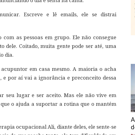
 anunciando o dia e senta na cama.
unicar. Escreve e lê emails, ele se distrai
o com as pessoas em grupo. Ele não consegue
o dele. Coitado, muita gente pode ser até, uma
o dia.
mo acupuntor em casa mesmo. A maioria o acha
o, e por aí vai a ignorância e preconceito dessa
r seu lugar e ser aceito. Mas ele não vive em
a que o ajuda a suportar a rotina que o mantém
A
d
erapia ocupacional Ali, diante deles, ele sente-se