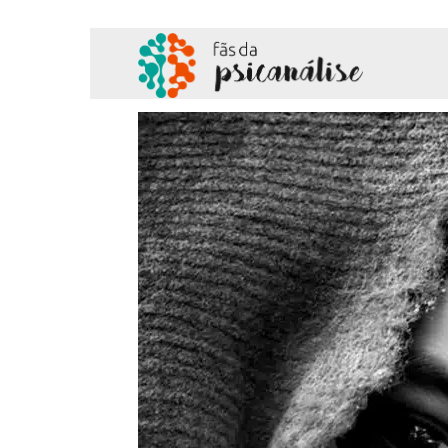
Fãs
da
Psicanálise