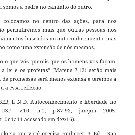
u somos a pedra no caminho do outro.
colocamos no centro das ações, para nos
ão permitiremos mais que outras pessoas nos
namentos baseados no autoconhecimento; mas
imo como uma extensão de nós mesmos.
udo o que vós quereis que os homens vos façam,
a lei e os profetas” (Mateus 7:12) serão mais
sta de promessas será menos extensa e teremos a
u a essa reflexão.
ER, L N D. Autoconhecimento e liberdade no
USF, v.10, n.1, p.87-92, jan/jun 2005.
/v10n1a11 acessado em dez/16).
logia que você precisa conhecer. 3. Ed. – São