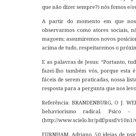
que não dizer sempre?) nós fomos e/o
A partir do momento em que nos 
observarmos como atores sociais, n
magoem; assumiremos novos posicio
acima de tudo, respeitaremos o próx
E as palavras de Jesus: “Portanto, t
fazei-lho também vós, porque esta é 
fáceis de serem praticadas, nossa li
resposta para a pergunta que nos levo
Referência: BRANDENBURG, O J. WEB
behaviorismo radical. Psico – 
(http://www.scielo.br/pdf/pusf/v10n1
FURNHAM, Adriano. 50 ideias de psico