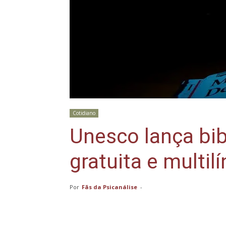
Cotidiano
Unesco lança bibl
gratuita e multi
Por
Fãs da Psicanálise
-