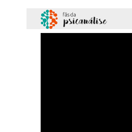
Fãs
da
Psicanálise