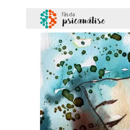
Fãs
da
Psicanálise