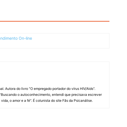
al. Autora do livro "O empregado portador do vírus HIV/Aids".
l. "Buscando o autoconhecimento, entendi que precisava escrever
ida, o amor e a fé". É colunista do site Fãs da Psicanálise.