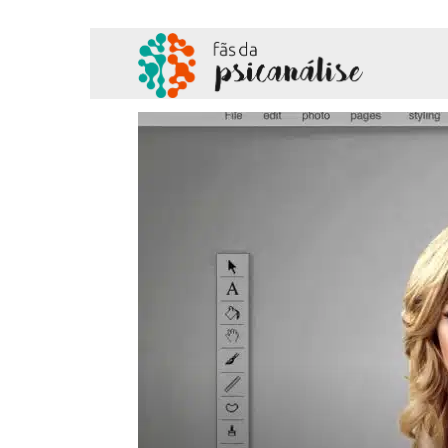
Fãs
da
Psicanálise