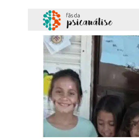
Fãs
da
Psicanálise