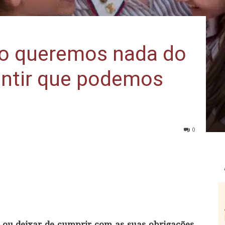
ão queremos nada do
entir que podemos
0
 ou deixar de cumprir com as suas obrigações