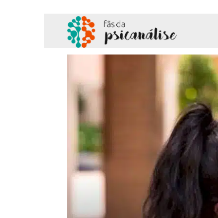
Fãs
da
Psicanálise