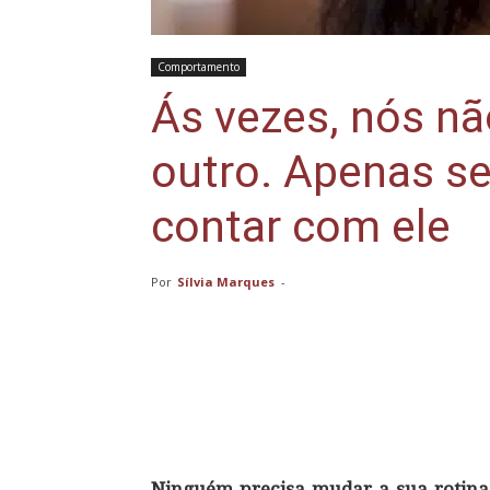
Comportamento
Ás vezes, nós n
outro. Apenas s
contar com ele
Por
Sílvia Marques
-
Compartilhar
Ninguém precisa mudar a sua rotina