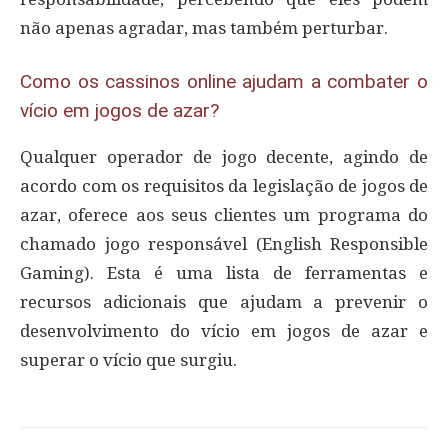
não apenas agradar, mas também perturbar.
Como os cassinos online ajudam a combater o
vício em jogos de azar?
Qualquer operador de jogo decente, agindo de
acordo com os requisitos da legislação de jogos de
azar, oferece aos seus clientes um programa do
chamado jogo responsável (English Responsible
Gaming). Esta é uma lista de ferramentas e
recursos adicionais que ajudam a prevenir o
desenvolvimento do vício em jogos de azar e
superar o vício que surgiu.