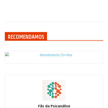
RECOMENDAMOS
Fãs da Psicanálise