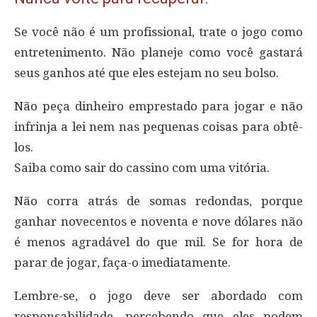
Se você não é um profissional, trate o jogo como
entretenimento. Não planeje como você gastará
seus ganhos até que eles estejam no seu bolso.
Não peça dinheiro emprestado para jogar e não
infrinja a lei nem nas pequenas coisas para obtê-
los.
Saiba como sair do cassino com uma vitória.
Não corra atrás de somas redondas, porque
ganhar novecentos e noventa e nove dólares não
é menos agradável do que mil. Se for hora de
parar de jogar, faça-o imediatamente.
Lembre-se, o jogo deve ser abordado com
responsabilidade, percebendo que eles podem