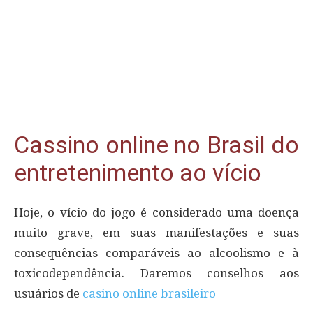
Cassino online no Brasil do
entretenimento ao vício
Hoje, o vício do jogo é considerado uma doença
muito grave, em suas manifestações e suas
consequências comparáveis ao alcoolismo e à
toxicodependência. Daremos conselhos aos
usuários de
casino online brasileiro