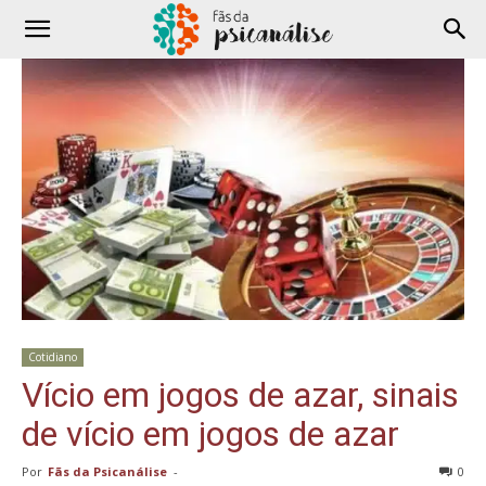
Cotidiano
Vício em jogos de azar, sinais
de vício em jogos de azar
Por
Fãs da Psicanálise
-
0