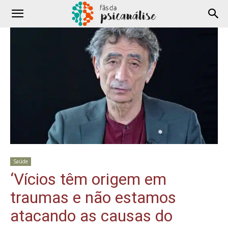
Saúde
‘Vícios têm origem em
traumas e não estamos
atacando as causas do