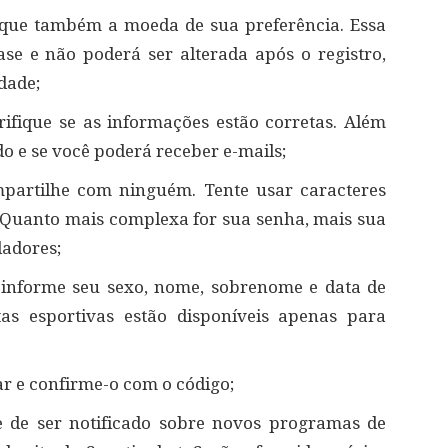
ifique também a moeda de sua preferência. Essa
 e não poderá ser alterada após o registro,
dade;
rifique se as informações estão corretas. Além
ido e se você poderá receber e-mails;
partilhe com ninguém. Tente usar caracteres
s. Quanto mais complexa for sua senha, mais sua
dadores;
 informe seu sexo, nome, sobrenome e data de
as esportivas estão disponíveis apenas para
ar e confirme-o com o código;
 de ser notificado sobre novos programas de