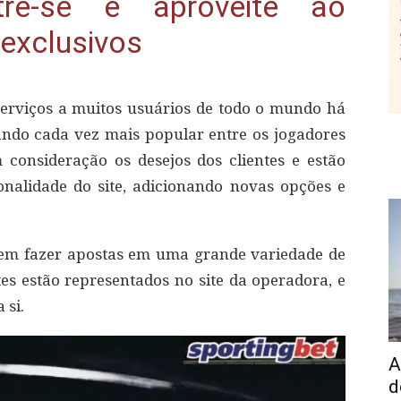
stre-se e aproveite ao
exclusivos
erviços a muitos usuários de todo o mundo há
ando cada vez mais popular entre os jogadores
 consideração os desejos dos clientes e estão
nalidade do site, adicionando novas opções e
dem fazer apostas em uma grande variedade de
tes estão representados no site da operadora, e
 si.
A
d