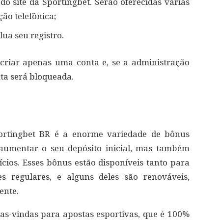
do site da Sportingbet. Serão oferecidas várias
ção telefônica;
ua seu registro.
criar apenas uma conta e, se a administração
nta será bloqueada.
portingbet BR é a enorme variedade de bônus
 aumentar o seu depósito inicial, mas também
ios. Esses bônus estão disponíveis tanto para
s regulares, e alguns deles são renováveis,
ente.
s-vindas para apostas esportivas, que é 100%