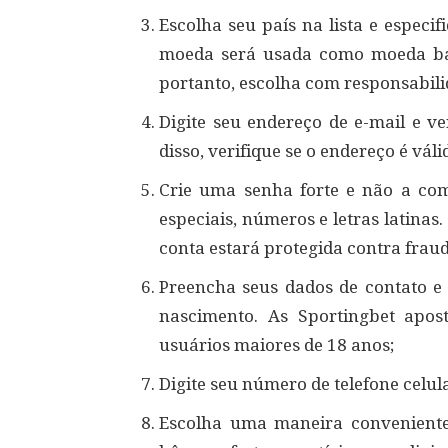
Escolha seu país na lista e espec
moeda será usada como moeda base
portanto, escolha com responsabili
Digite seu endereço de e-mail e ve
disso, verifique se o endereço é vál
Crie uma senha forte e não a com
especiais, números e letras latina
conta estará protegida contra frau
Preencha seus dados de contato e
nascimento. As Sportingbet apost
usuários maiores de 18 anos;
Digite seu número de telefone celul
Escolha uma maneira conveniente