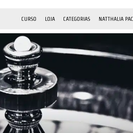
CURSO
LOJA
CATEGORIAS
NATTHALIA PA