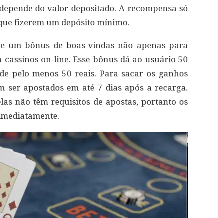
s depende do valor depositado. A recompensa só
 que fizerem um depósito mínimo.
ece um bônus de boas-vindas não apenas para
cassinos on-line. Esse bônus dá ao usuário 50
 de pelo menos 50 reais. Para sacar os ganhos
m ser apostados em até 7 dias após a recarga.
las não têm requisitos de apostas, portanto os
 imediatamente.