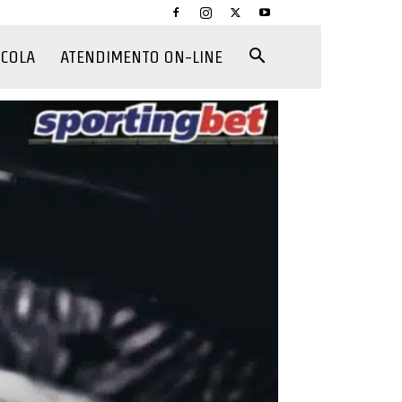
CCOLA
ATENDIMENTO ON-LINE