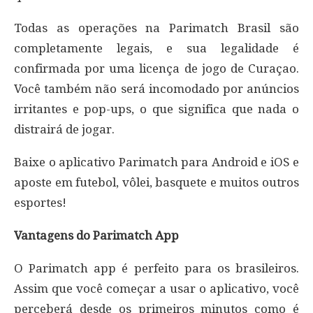
Todas as operações na Parimatch Brasil são
completamente legais, e sua legalidade é
confirmada por uma licença de jogo de Curaçao.
Você também não será incomodado por anúncios
irritantes e pop-ups, o que significa que nada o
distrairá de jogar.
Baixe o aplicativo Parimatch para Android e iOS e
aposte em futebol, vôlei, basquete e muitos outros
esportes!
Vantagens do Parimatch App
O Parimatch app é perfeito para os brasileiros.
Assim que você começar a usar o aplicativo, você
perceberá desde os primeiros minutos como é