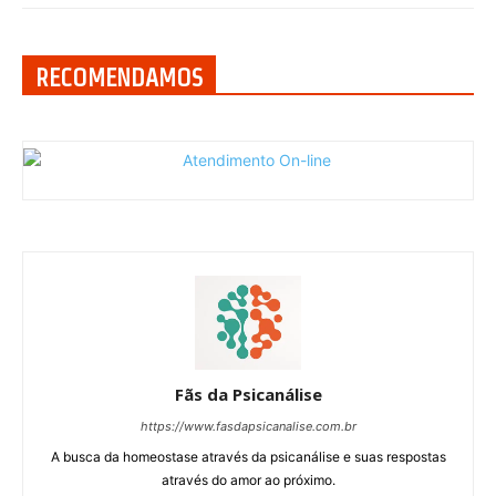
RECOMENDAMOS
Fãs da Psicanálise
https://www.fasdapsicanalise.com.br
A busca da homeostase através da psicanálise e suas respostas
através do amor ao próximo.