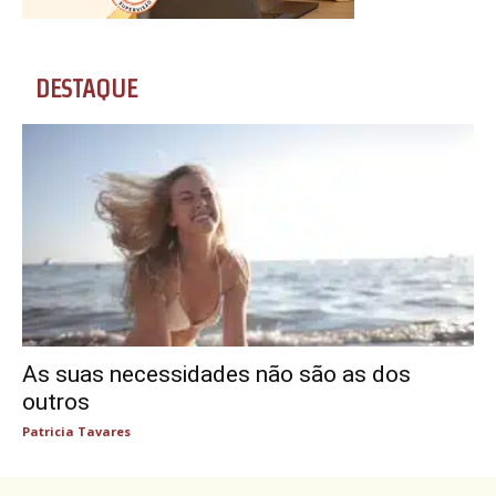
DESTAQUE
As suas necessidades não são as dos
outros
Patricia Tavares