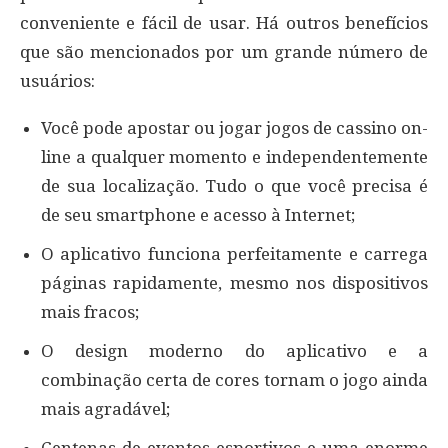
conveniente e fácil de usar. Há outros benefícios
que são mencionados por um grande número de
usuários:
Você pode apostar ou jogar jogos de cassino on-
line a qualquer momento e independentemente
de sua localização. Tudo o que você precisa é
de seu smartphone e acesso à Internet;
O aplicativo funciona perfeitamente e carrega
páginas rapidamente, mesmo nos dispositivos
mais fracos;
O design moderno do aplicativo e a
combinação certa de cores tornam o jogo ainda
mais agradável;