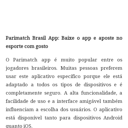
Parimatch Brasil App: Baixe o app e aposte no
esporte com gosto
O Parimatch app é muito popular entre os
jogadores brasileiros. Muitas pessoas preferem
usar este aplicativo específico porque ele está
adaptado a todos os tipos de dispositivos e é
completamente seguro. A alta funcionalidade, a
facilidade de uso e a interface amigável também
influenciam a escolha dos usuários. O aplicativo
está disponível tanto para dispositivos Android
quanto iOS.