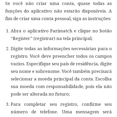
Se você não criar uma conta, quase todas as
funções do aplicativo não estarão disponíveis. A
fim de criar uma conta pessoal, siga as instruções:
Abra o aplicativo Parimatch e clique no botão
“Register” (registrar) na tela principal;
Digite todas as informações necessárias para o
registro. Você deve preencher todos os campos
vazios. Especifique seu país de residência, digite
seu nome e sobrenome. Você também precisará
selecionar a moeda principal da conta. Escolha
sua moeda com responsabilidade, pois ela não
pode ser alterada no futuro;
Para completar seu registro, confirme seu
número de telefone. Uma mensagem será