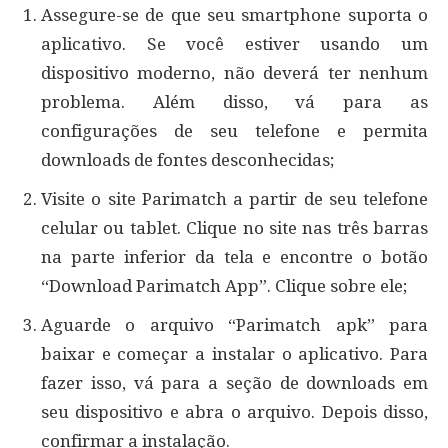
Assegure-se de que seu smartphone suporta o
aplicativo. Se você estiver usando um
dispositivo moderno, não deverá ter nenhum
problema. Além disso, vá para as
configurações de seu telefone e permita
downloads de fontes desconhecidas;
Visite o site Parimatch a partir de seu telefone
celular ou tablet. Clique no site nas três barras
na parte inferior da tela e encontre o botão
“Download Parimatch App”. Clique sobre ele;
Aguarde o arquivo “Parimatch apk” para
baixar e começar a instalar o aplicativo. Para
fazer isso, vá para a seção de downloads em
seu dispositivo e abra o arquivo. Depois disso,
confirmar a instalação.