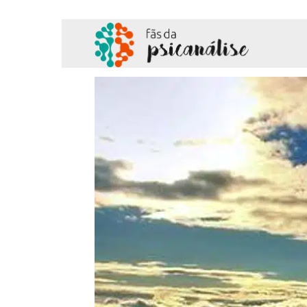
Fãs
da
Psicanálise