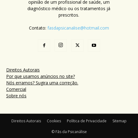
opinião de um profissional de saúde, um
diagnóstico médico ou os tratamentos já
prescritos.
Contato:
fasdapsicanalise@hotmail.com
Direitos Autorais
Por que usamos anúncios no site?
Nós erramos? Sugira uma correção.
Comercial
Sobre nós
Direitos Autorais
Cookies
Política de Privacidade
Sitemap
© Fãs da Psicanálise