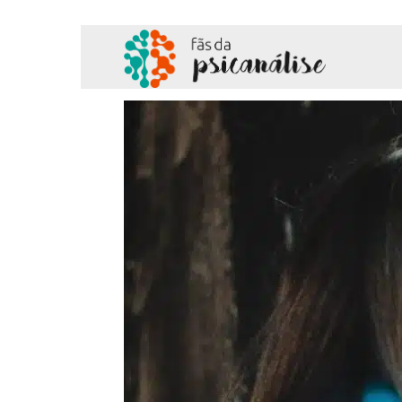
Fãs
da
Psicanálise