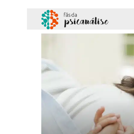
Fãs
da
Psicanálise