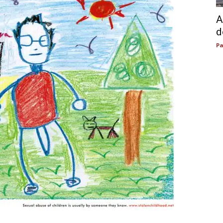
A
d
Pa