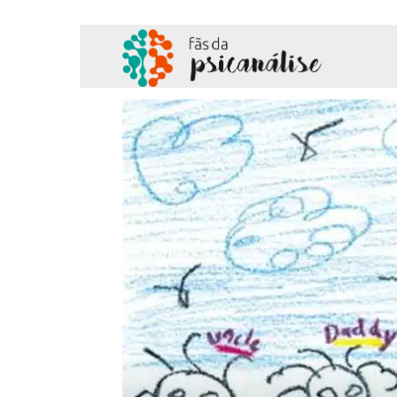
Fãs
da
Psicanálise