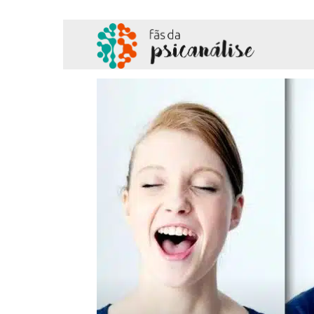
Fãs
da
Psicanálise