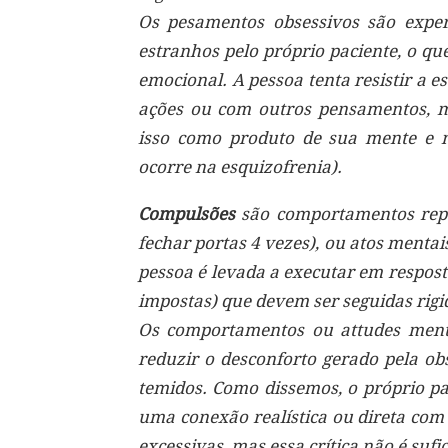
Os pesamentos obsessivos são exper
estranhos pelo próprio paciente, o q
emocional. A pessoa tenta resistir a 
ações ou com outros pensamentos, m
isso como produto de sua mente e 
ocorre na esquizofrenia).
Compulsões
são comportamentos repeti
fechar portas 4 vezes), ou atos mentais
pessoa é levada a executar em respos
impostas) que devem ser seguidas rig
Os comportamentos ou attudes menta
reduzir o desconforto gerado pela ob
temidos. Como dissemos, o próprio pa
uma conexão realística ou direta com
excessivas, mas essa crítica não é sufi