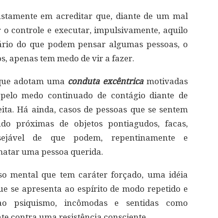
ustamente em acreditar que, diante de um mal
r o controle e executar, impulsivamente, aquilo
rário do que podem pensar algumas pessoas, o
os, apenas tem medo de vir a fazer.
 que adotam uma
conduta excêntrica
motivadas
pelo medo continuado de contágio diante de
ita. Há ainda, casos de pessoas que se sentem
do próximas de objetos pontiagudos, facas,
esejável de que podem, repentinamente e
atar uma pessoa querida.
o mental que tem caráter forçado, uma idéia
e se apresenta ao espírito de modo repetido e
 ao psiquismo, incômodas e sentidas como
te contra uma resistência consciente.