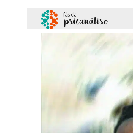
Fãs
da
Psicanálise