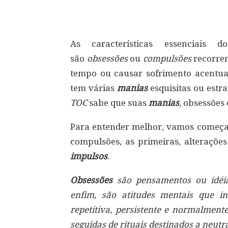
Compartilhar
As características essenciais
são
obsessões
ou
compulsões
recorren
tempo ou causar sofrimento acentua
tem várias
manias
esquisitas ou estr
TOC
sabe que suas
manias
, obsessões
Para entender melhor, vamos começar
compulsões, as primeiras, alteraçõe
impulsos
.
Obsessões
são pensamentos ou idéias
enfim, são atitudes mentais que i
repetitiva, persistente e normalment
seguidas de rituais destinados a neutr