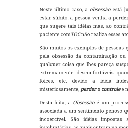
Neste último caso, a
obsessão
está j
estar súbito, a pessoa venha a perde
que sugere tais idéias mas, ao cont
paciente com
TOC
não realiza esses at
São muitos os exemplos de pessoas
pela obsessão da contaminação ou 
qualquer coisa que lhes pareça suspe
extremamente desconfortáveis quan
foices, etc, devido a idéia ind
misteriosamente,
perder o controle
e m
Desta feita, a
Obsessão
é um process
associada a um sentimento penoso qu
incoercível. São idéias impostas
involuntárias, as quais entram na men