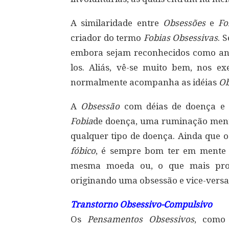
A similaridade entre
Obsessões
e
Fo
criador do termo
Fobias Obsessivas
. 
embora sejam reconhecidos como ano
los. Aliás, vê-se muito bem, nos 
normalmente acompanha as idéias
Ob
A
Obsessão
com déias de doença e 
Fobia
de doença, uma ruminação menta
qualquer tipo de doença. Ainda que 
fóbico
, é sempre bom ter em mente 
mesma moeda ou, o que mais prova
originando uma obsessão e vice-versa
Transtorno Obsessivo-Compulsivo
Os
Pensamentos Obsessivos
, como 