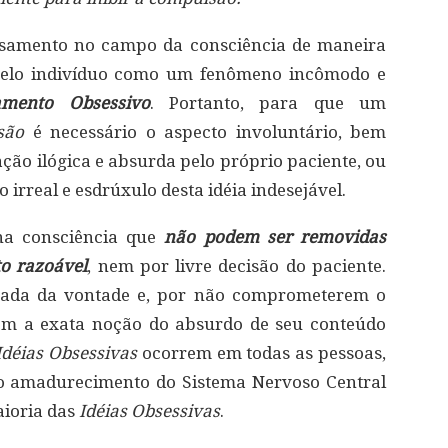
nsamento no campo da consciência de maneira
o pelo indivíduo como um fenômeno incômodo e
amento Obsessivo
. Portanto, para que um
são
é necessário o aspecto involuntário, bem
ão ilógica e absurda pelo próprio paciente, ou
to irreal e esdrúxulo desta idéia indesejável.
na consciência que
não podem ser removidas
o razoável
, nem por livre decisão do paciente.
ipada da vontade e, por não comprometerem o
 têm a exata noção do absurdo de seu conteúdo
Idéias Obsessivas
ocorrem em todas as pessoas,
o amadurecimento do Sistema Nervoso Central
aioria das
Idéias Obsessivas
.