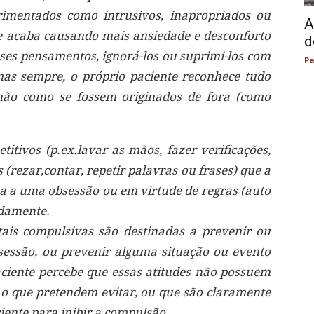
imentados como intrusivos, inapropriados ou
A
ue acaba causando mais ansiedade e desconforto
d
esses pensamentos, ignorá-los ou suprimi-los com
Pa
as sempre, o próprio paciente reconhece tudo
não como se fossem originados de fora (como
tivos (p.ex.lavar as mãos, fazer verificações,
 (rezar,contar, repetir palavras ou frases) que a
ta a uma obsessão ou em virtude de regras (auto
idamente.
is compulsivas são destinadas a prevenir ou
sessão, ou prevenir alguma situação ou evento
ciente percebe que essas atitudes não possuem
 o que pretendem evitar, ou que são claramente
ciente para inibir a compulsão.