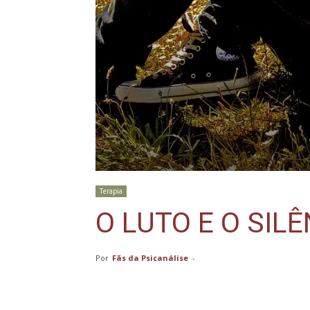
Terapia
O LUTO E O SIL
Por
Fãs da Psicanálise
-