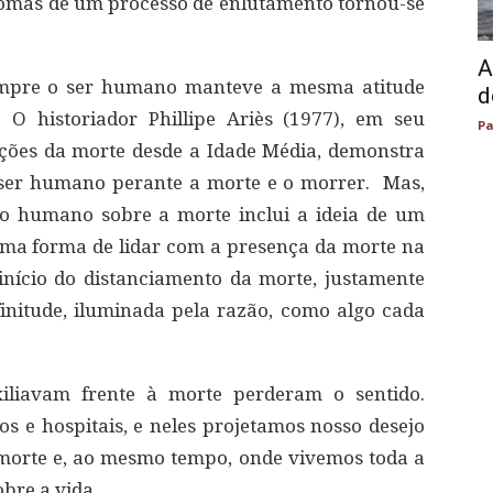
tomas de um processo de enlutamento tornou-se
A
empre o ser humano manteve a mesma atitude
d
 O historiador Phillipe Ariès (1977), em seu
Pa
cações da morte desde a Idade Média, demonstra
o ser humano perante a morte e o morrer. Mas,
rio humano sobre a morte inclui a ideia de um
 uma forma de lidar com a presença da morte na
 início do distanciamento da morte, justamente
nitude, iluminada pela razão, como algo cada
xiliavam frente à morte perderam o sentido.
s e hospitais, e neles projetamos nosso desejo
a morte e, ao mesmo tempo, onde vivemos toda a
obre a vida.