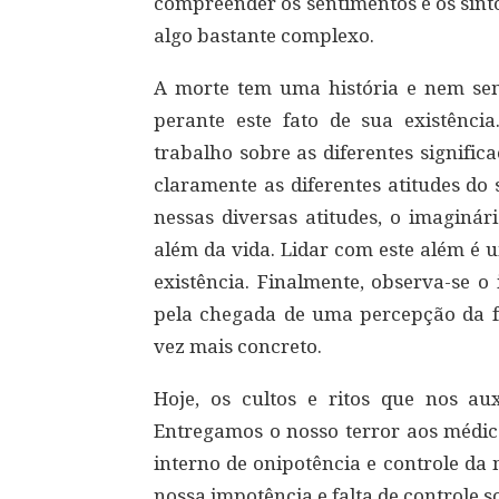
compreender os sentimentos e os sin
algo bastante complexo.
A morte tem uma história e nem s
perante este fato de sua existência.
trabalho sobre as diferentes signifi
claramente as diferentes atitudes d
nessas diversas atitudes, o imaginá
além da vida. Lidar com este além é
existência. Finalmente, observa-se o
pela chegada de uma percepção da fi
vez mais concreto.
Hoje, os cultos e ritos que nos au
Entregamos o nosso terror aos médico
interno de onipotência e controle d
nossa impotência e falta de controle s