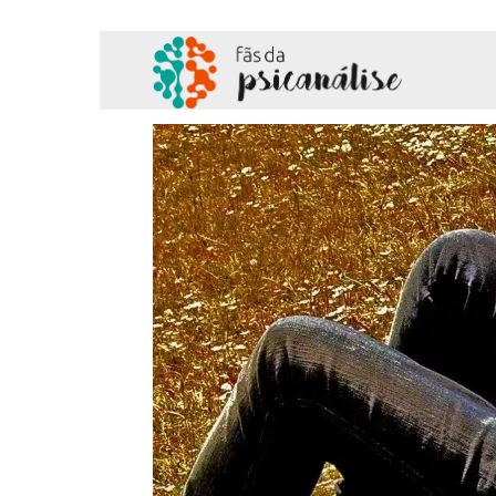
Fãs
da
Psicanálise