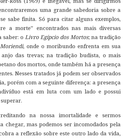
er-Ross (1969) é inegável, mas se dirigirmos
, encontraremos uma grande sabedoria sobre a
e sabe finita. Só para citar alguns exemplos,
bre a morte” encontrados nas mais diversas
a saber: o
Livro Egípcio dos Mortos
; na tradição
 Moriendi
, onde o moribundo enfrenta em sua
 anjo das trevas; na tradição budista, o mais
 tibetano dos mortos, onde também há a presença
entes. Nesses tratados já podem ser observados
nia, porém com a seguinte diferença: a presença
ndivíduo está em luta com um lado e possui
 superar.
reditando na nossa imortalidade e sermos
ta chegar, mas podemos ser incomodados pela
cobra a reflexão sobre este outro lado da vida,