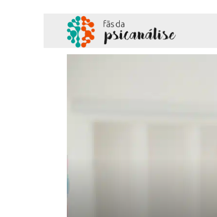
Fãs
da
Psicanálise