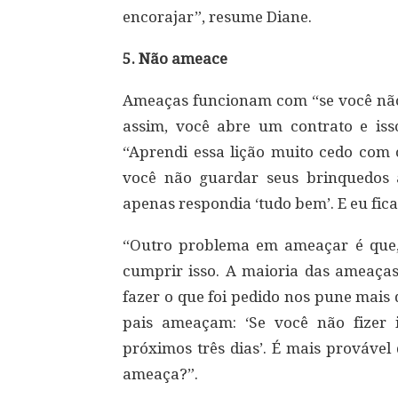
encorajar”, resume Diane.
5. Não ameace
Ameaças funcionam com “se você não f
assim, você abre um contrato e is
“Aprendi essa lição muito cedo com o
você não guardar seus brinquedos a
apenas respondia ‘tudo bem’. E eu fic
“Outro problema em ameaçar é que, s
cumprir isso. A maioria das ameaças
fazer o que foi pedido nos pune mais d
pais ameaçam: ‘Se você não fizer 
próximos três dias’. É mais provável
ameaça?”.