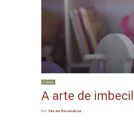
Criança
A arte de imbecil
Por
Fãs da Psicanálise
-