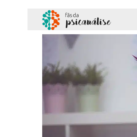
Fãs
da
Psicanálise