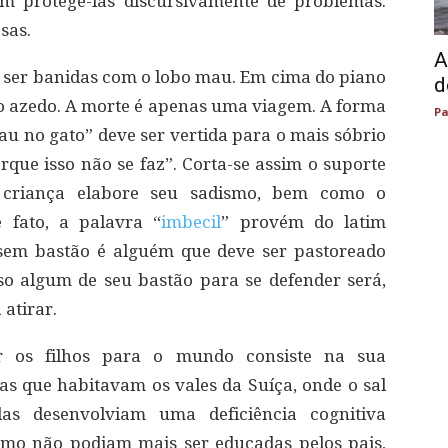
em protegê-las discursivamente de problemas.
sas.
A
ser banidas com o lobo mau. Em cima do piano
d
o azedo. A morte é apenas uma viagem. A forma
Pa
 pau no gato” deve ser vertida para o mais sóbrio
rque isso não se faz”. Corta-se assim o suporte
 criança elabore seu sadismo, bem como o
 fato, a palavra “
imbecil
” provém do latim
sem bastão é alguém que deve ser pastoreado
so algum de seu bastão para se defender será,
atirar.
r os filhos para o mundo consiste na sua
ças que habitavam os vales da Suíça, onde o sal
as desenvolviam uma deficiência cognitiva
Como não podiam mais ser educadas pelos pais,