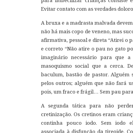
para imbecilizar crianças consiste 
Evitar contato com as verdades doloro
A bruxa e a madrasta malvada devem 
não há mais copo de veneno, mas suc
afirmativa, pessoal e direta “Atirei o
e correto “Não atire o pau no gato po
imaginário necessário para que a
masoquismo social que a cerca. De
baculum, bastão de pastor. Alguém 
pelos outros; alguém que não fará u
pois, um fraco e frágil… Sem pau para 
A segunda tática para não perde
cretinização. Os cretinos eram crian
continha pouco iodo. Sem iodo el
associada à disfunção da tireoide. 