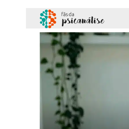
Fãs
da
Psicanálise