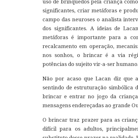
uso de brinquedos pela criança como
significantes, criar metáforas e prod
campo das neuroses o analista inter
dos significantes. A ideias de La
metáforas é importante para a cons
recalcamento em operação, mecanism
nos sonhos, o brincar é a via rég
potências do sujeito vir-a-ser humano
Não por acaso que Lacan diz que a 
sentindo de estruturação simbólica d
brincar e entrar no jogo da criança
mensagens endereçadas ao grande Ou
O brincar traz prazer para as crianç
difícil para os adultos, principa
substituto desse prazer na realidade