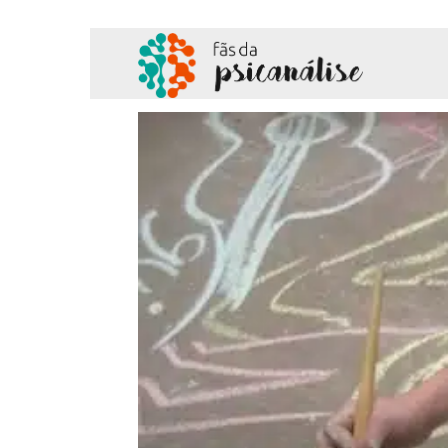
Fãs
da
Psicanálise