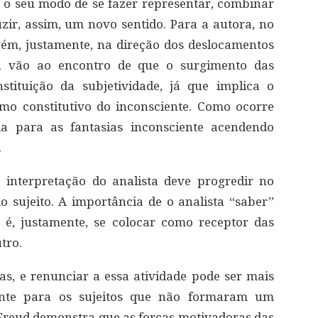
 o seu modo de se fazer representar, combinar
uzir, assim, um novo sentido. Para a autora, no
vém, justamente, na direção dos deslocamentos
can vão ao encontro de que o surgimento das
tituição da subjetividade, já que implica o
o constitutivo do inconsciente. Como ocorre
ia para as fantasias inconsciente acendendo
.
interpretação do analista deve progredir no
o sujeito. A importância de o analista “saber”
 é, justamente, se colocar como receptor das
tro.
as, e renunciar a essa atividade pode ser mais
lmente para os sujeitos que não formaram um
. Freud demonstra que as forças motivadoras das