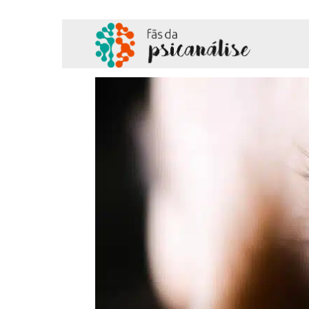
Fãs
da
Psicanálise