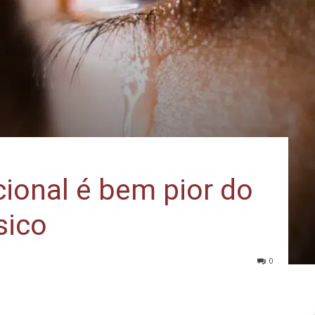
ional é bem pior do
sico
0