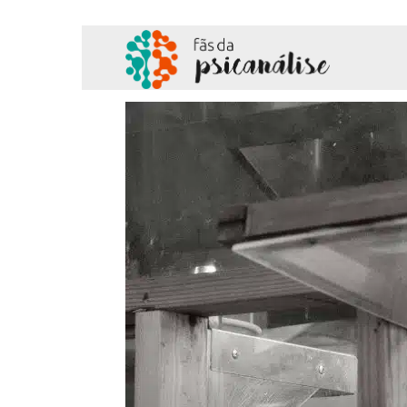
Fãs
da
Psicanálise