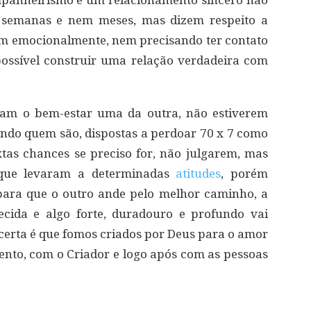
ompanheirismo e um relacionamento sincero não
 semanas e nem meses, mas dizem respeito a
am emocionalmente, nem precisando ter contato
 possível construir uma relação verdadeira com
cam o bem-estar uma da outra, não estiverem
ndo quem são, dispostas a perdoar 70 x 7 como
extas chances se preciso for, não julgarem, mas
 que levaram a determinadas
atitudes
, porém
para que o outro ande pelo melhor caminho, a
ecida e algo forte, duradouro e profundo vai
é certa é que fomos criados por Deus para o amor
mento, com o Criador e logo após com as pessoas