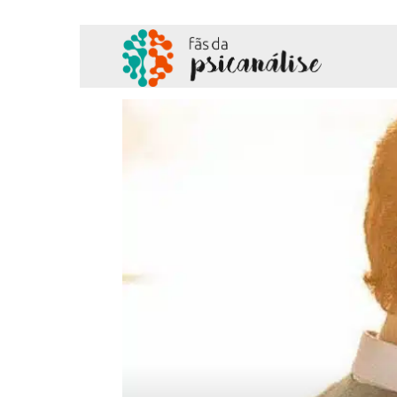
Fãs
da
Psicanálise