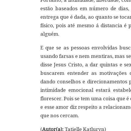
Portanto, a intimidade, liberdade, c
estão baseados em número de dias,
entrega que é dada, ao quanto se toc
físico, pois até mesmo á distancia é
alguém.
E que se as pessoas envolvidas bus
usando farsas e nem mentiras, mas se
disse Jesus Cristo, a dar quintas e s
buscarem entender as motivações
dando conselhos e direcionamentos 
intimidade emocional estará estabel
florescer. Pois se tem uma coisa que 
e esse amor diz respeito a relaciona
que nos cercam.
(
Autor(a):
Tatielle Katluryn)