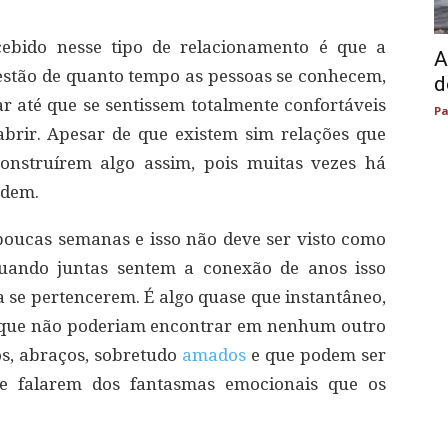
cebido nesse tipo de relacionamento é que a
A
estão de quanto tempo as pessoas se conhecem,
d
ar até que se sentissem totalmente confortáveis
Pa
rir. Apesar de que existem sim relações que
onstruírem algo assim, pois muitas vezes há
edem.
poucas semanas e isso não deve ser visto como
quando juntas sentem a conexão de anos isso
 se pertencerem. É algo quase que instantâneo,
te que não poderiam encontrar em nenhum outro
os, abraços, sobretudo
amados
e que podem ser
 falarem dos fantasmas emocionais que os