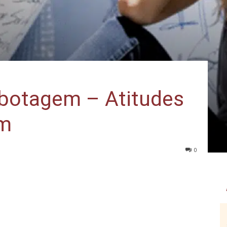
abotagem – Atitudes
em
0