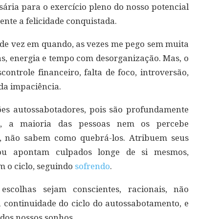
sária para o exercício pleno do nosso potencial
nte a felicidade conquistada.
de vez em quando, as vezes me pego sem muita
s, energia e tempo com desorganização. Mas, o
trole financeiro, falta de foco, introversão,
 da impaciência.
es autossabotadores, pois são profundamente
a, a maioria das pessoas nem os percebe
, não sabem como quebrá-los. Atribuem seus
, ou apontam culpados longe de si mesmos,
m o ciclo, seguindo
sofrendo
.
escolhas sejam conscientes, racionais, não
continuidade do ciclo do autossabotamento, e
dos nossos sonhos.