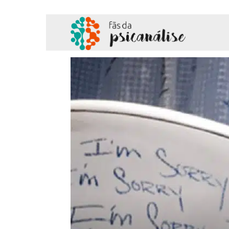
Fãs
da
Psicanálise