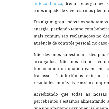
autoconfiança
, drena a energia neces
e nos impede de vivenciarmos plename
Em algum grau, todos nos sabotamos 
energia, perdendo tempo com bobeira
mais comum são reclamações no descon
ausência de controle pessoal, no caso
Não devemos subestimar estes padrõ
arraigados. Não nos damos cont
funcionando ou quando caem em si
fracassos à infortúnios externos
resultados imutáveis, e assim cumpre
Acreditando que todas as nossas 
percebemos e estamos alimentando a 
que nos afastamos exponencialmente 