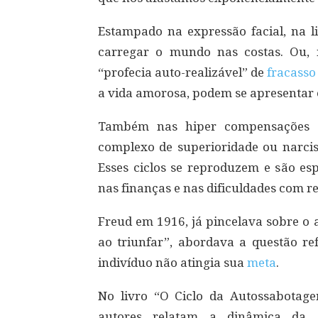
Estampado na expressão facial, na 
carregar o mundo nas costas. Ou,
“profecia auto-realizável” de
fracasso
a vida amorosa, podem se apresentar e
Também nas hiper compensações d
complexo de superioridade ou narci
Esses ciclos se reproduzem e são es
nas finanças e nas dificuldades com r
Freud em 1916, já pincelava sobre o 
ao triunfar”, abordava a questão re
indivíduo não atingia sua
meta
.
No livro “O Ciclo da Autossabotage
autores relatam a dinâmica da 