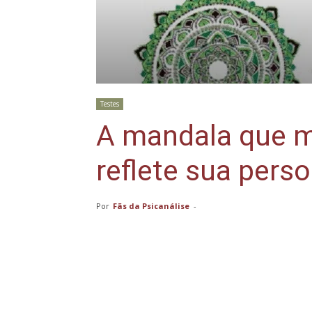
Testes
A mandala que m
reflete sua pers
Por
Fãs da Psicanálise
-
Compartilhar