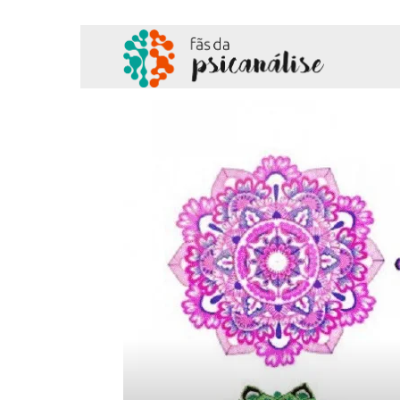
Fãs
da
Psicanálise