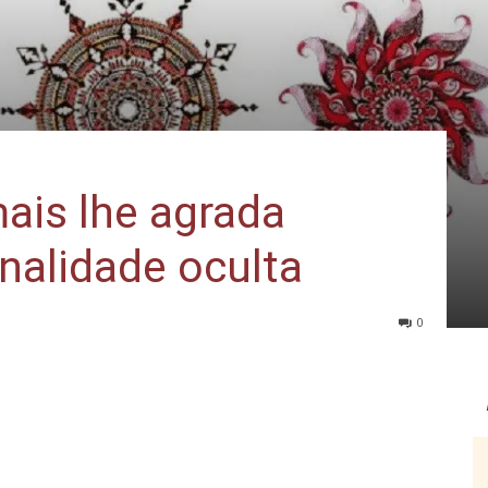
ais lhe agrada
onalidade oculta
0