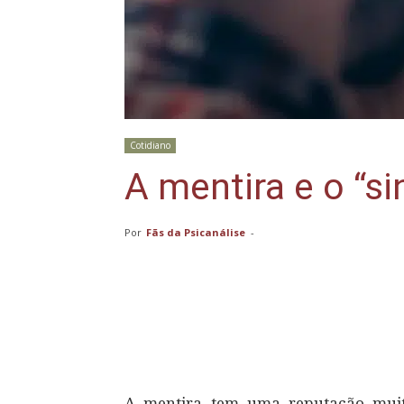
Cotidiano
A mentira e o “si
Por
Fãs da Psicanálise
-
Compartilhar
A mentira tem uma reputação muito