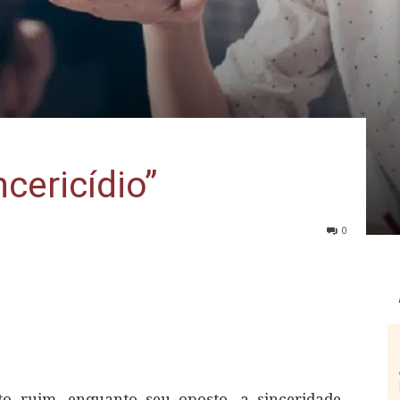
ncericídio”
0
 ruim, enquanto seu oposto, a sinceridade,