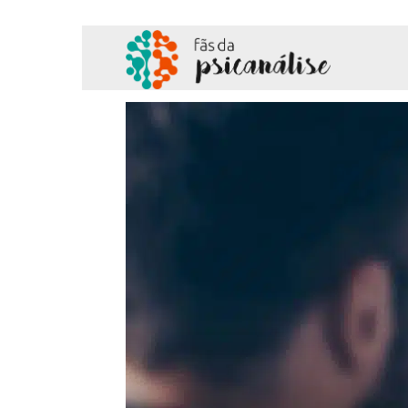
Fãs
da
Psicanálise