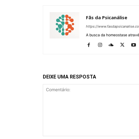
Fãs da Psicanálise
https://www.fasdapsicanalise.c
A busca da homeostase através
DEIXE UMA RESPOSTA