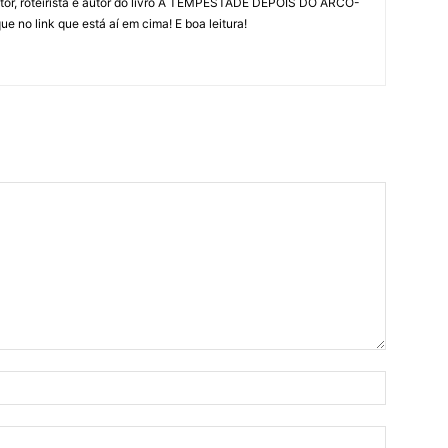
 ator, roteirista e autor do livro A TEMPESTADE DEPOIS DO ARCO-
ique no link que está aí em cima! E boa leitura!