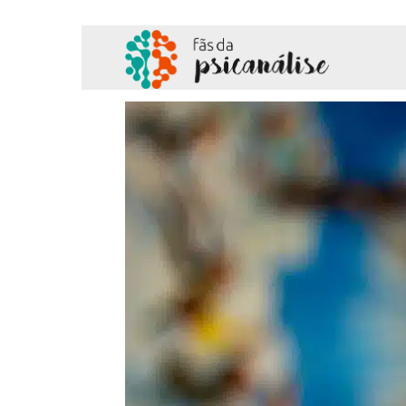
Fãs
da
Psicanálise