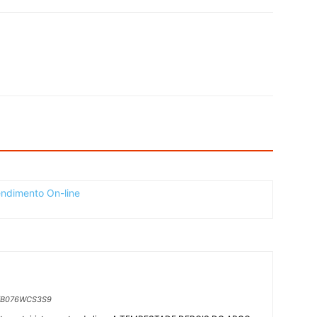
p/B076WCS3S9