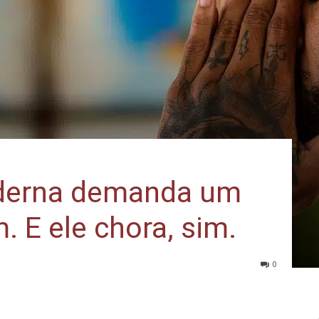
derna demanda um
 E ele chora, sim.
0