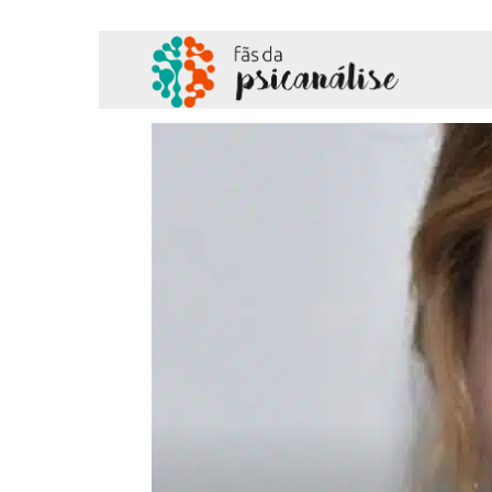
Fãs
da
Psicanálise