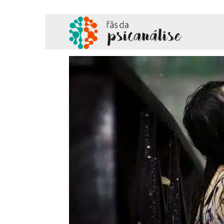
Fãs
da
Psicanálise