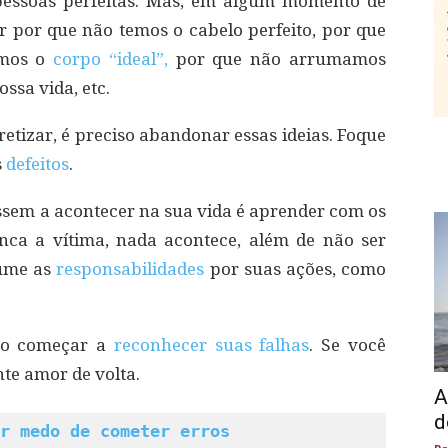
essoas perfeitas. Mas, em algum momento de
 por que não temos o cabelo perfeito, por que
emos o
corpo “ideal”,
por que não arrumamos
ssa vida, etc.
retizar, é preciso abandonar essas ideias. Foque
s
defeitos
.
assem a acontecer na sua vida é aprender com os
nca a vítima, nada acontece, além de não ser
ume as
responsabilidades
por suas ações, como
iso começar a
reconhecer suas falhas
. Se você
te amor de volta.
A
d
r medo de cometer erros