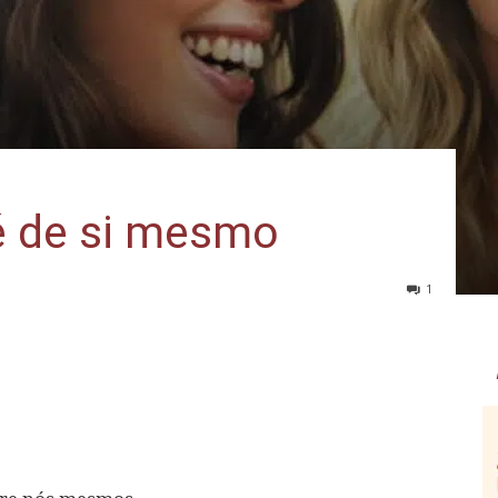
té de si mesmo
1