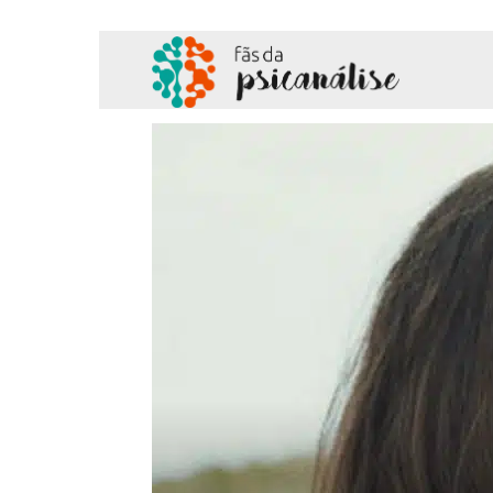
Fãs
da
Psicanálise