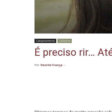
Comportamento
Cotidiano
É preciso rir… A
Por
Desirée França
-
Compartilhar