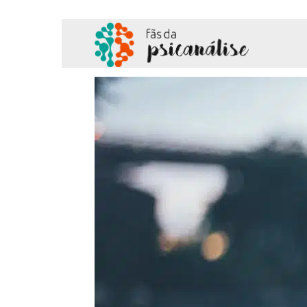
Fãs
da
Psicanálise