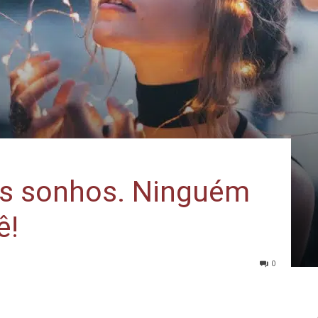
us sonhos. Ninguém
ê!
0