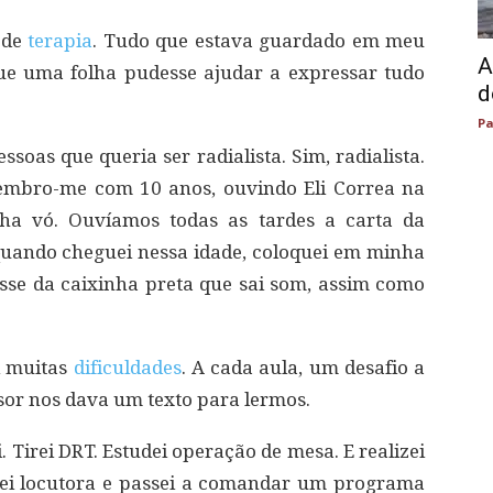
 de
terapia
. Tudo que estava guardado em meu
A
ue uma folha pudesse ajudar a expressar tudo
d
Pa
soas que queria ser radialista. Sim, radialista.
Lembro-me com 10 anos, ouvindo Eli Correa na
ha vó. Ouvíamos todas as tardes a carta da
o quando cheguei nessa idade, coloquei em minha
sse da caixinha preta que sai som, assim como
ei muitas
dificuldades
. A cada aula, um desafio a
sor nos dava um texto para lermos.
 Tirei DRT. Estudei operação de mesa. E realizei
ei locutora e passei a comandar um programa