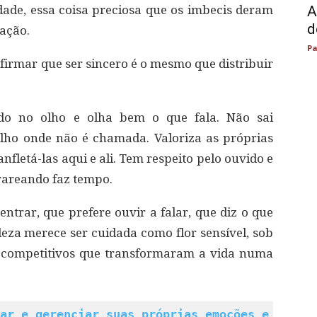
ade, essa coisa preciosa que os imbecis deram
A
d
ação.
Pa
rmar que ser sincero é o mesmo que distribuir
ndo no olho e olha bem o que fala. Não sai
elho onde não é chamada. Valoriza as próprias
nfletá-las aqui e ali. Tem respeito pelo ouvido e
 rareando faz tempo.
entrar, que prefere ouvir a falar, que diz o que
eza merece ser cuidada como flor sensível, sob
os competitivos que transformaram a vida numa
ar e gerenciar suas próprias emoções e as em