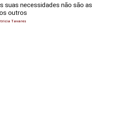
s suas necessidades não são as
os outros
tricia Tavares
oções dos outros