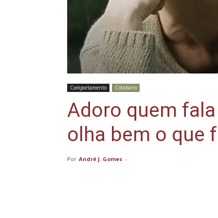
Comportamento
Cotidiano
Adoro quem fala
olha bem o que f
Por
André J. Gomes
-
Compartilhar