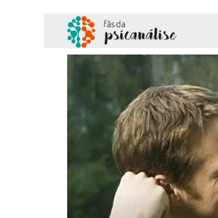
Fãs
da
Psicanálise