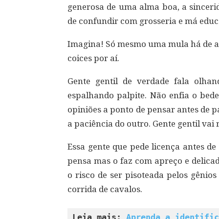
generosa de uma alma boa, a sincerid
de confundir com grosseria e má educ
Imagina! Só mesmo uma mula há de afi
coices por aí.
Gente gentil de verdade fala olha
espalhando palpite. Não enfia o bed
opiniões a ponto de pensar antes de pa
a paciência do outro. Gente gentil vai
Essa gente que pede licença antes de 
pensa mas o faz com apreço e delicad
o risco de ser pisoteada pelos gêni
corrida de cavalos.
Leia mais: 
Aprenda a identific