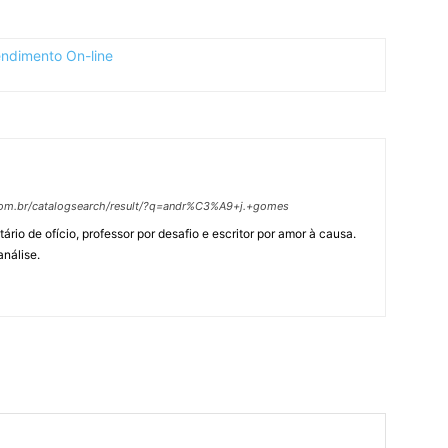
.com.br/catalogsearch/result/?q=andr%C3%A9+j.+gomes
tário de ofício, professor por desafio e escritor por amor à causa.
análise.