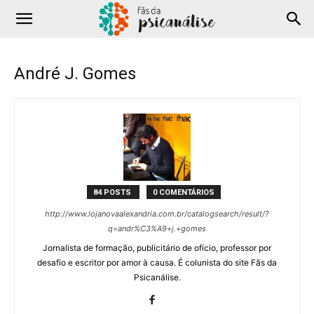
André J. Gomes
84 POSTS
0 COMENTÁRIOS
http://www.lojanovaalexandria.com.br/catalogsearch/result/?
q=andr%C3%A9+j.+gomes
Jornalista de formação, publicitário de ofício, professor por
desafio e escritor por amor à causa. É colunista do site Fãs da
Psicanálise.