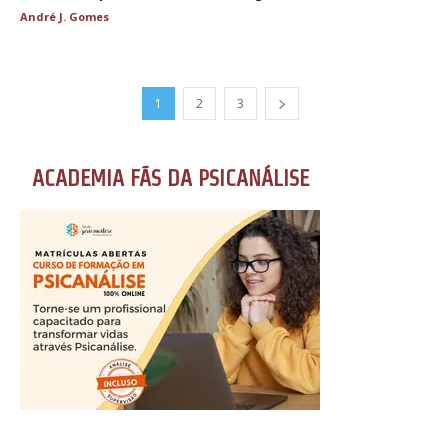
André J. Gomes
1
2
3
ACADEMIA FÃS DA PSICANÁLISE