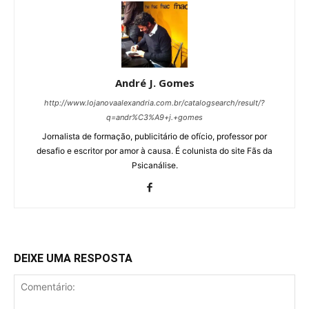
André J. Gomes
http://www.lojanovaalexandria.com.br/catalogsearch/result/?
q=andr%C3%A9+j.+gomes
Jornalista de formação, publicitário de ofício, professor por
desafio e escritor por amor à causa. É colunista do site Fãs da
Psicanálise.
DEIXE UMA RESPOSTA