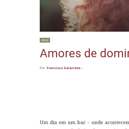
Amor
Amores de domi
Por
Francisco Galarreta
-
Compartilhar
Um dia em um bar – onde acontecem 