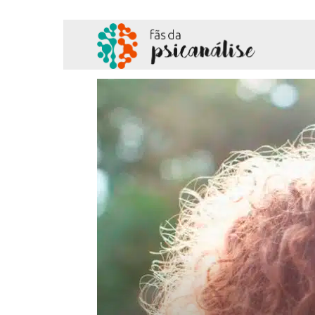
Fãs
da
Psicanálise