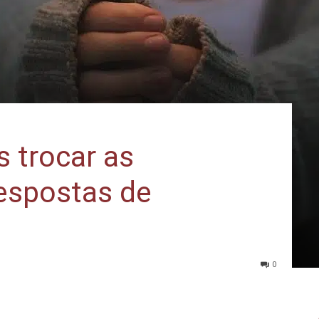
 trocar as
espostas de
0