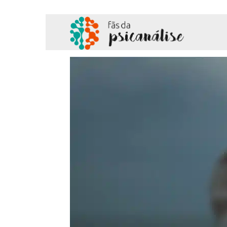
Fãs
da
Psicanálise