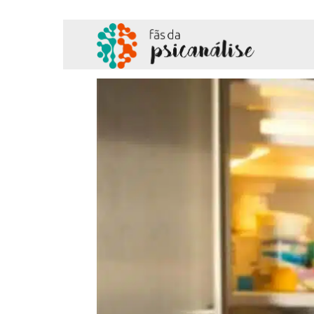
Fãs
da
Psicanálise