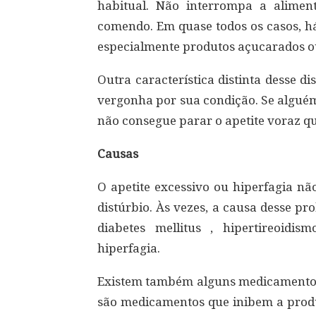
habitual. Não interrompa a alime
comendo. Em quase todos os casos, há
especialmente produtos açucarados o
Outra característica distinta desse d
vergonha por sua condição. Se alguém 
não consegue parar o apetite voraz q
Causas
O apetite excessivo ou hiperfagia n
distúrbio. Às vezes, a causa desse p
diabetes mellitus , hipertireoidi
hiperfagia.
Existem também alguns medicamentos
são medicamentos que inibem a produ